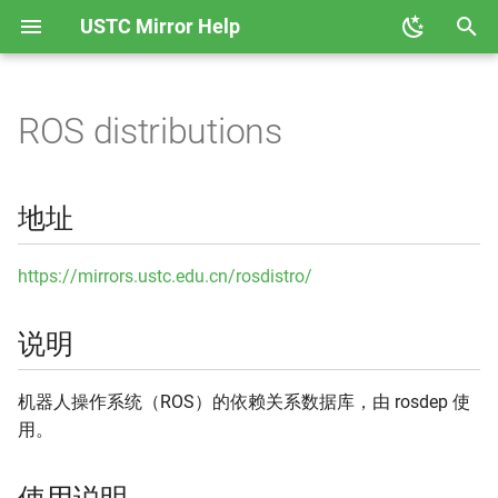
USTC Mirror Help
正
在
ROS distributions
Alpine Linux
GHCup
地址
初
始
AOSC OS
Hackage
说明
地址
化
AOSP
Node
使用说明
搜
https://mirrors.ustc.edu.cn/rosdistro/
Arch Linux
PyPI
相关镜像
索
说明
引
Arch Linux ARM
Rubygems
相关链接
擎
机器人操作系统（ROS）的依赖关系数据库，由 rosdep 使
Arch Linux CN
Rust Crates
用。
Black Arch
Rust Toolchain 反向代理