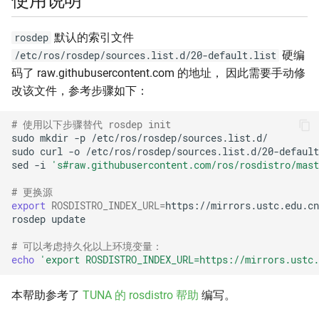
使用说明
CachyOS
Stackage
默认的索引文件
rosdep
硬编
/etc/ros/rosdep/sources.list.d/20-default.list
CentOS
码了 raw.githubusercontent.com 的地址， 因此需要手动修
改该文件，参考步骤如下：
CentOS Stream
# 使用以下步骤替代 rosdep init
CentOS Vault
sudo
mkdir
-p
sudo
curl
-o
/etc/ros/rosdep/sources.list.d/20-default
Debian
sed
-i
's#raw.githubusercontent.com/ros/rosdistro/mas
# 更换源
Debian Security
export
ROSDISTRO_INDEX_URL
=
rosdep
Debian CD
# 可以考虑持久化以上环境变量：
echo
'export ROSDISTRO_INDEX_URL=https://mirrors.ustc.
Debian-cdimage
本帮助参考了
TUNA 的 rosdistro 帮助
编写。
Debian CN