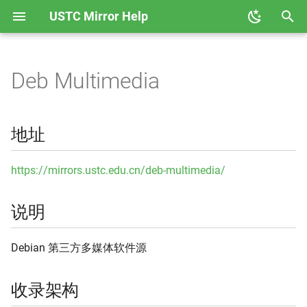
USTC Mirror Help
正
在
Deb Multimedia
地址
GHCup
Anaconda
初
始
说明
Hackage
Ceph
地址
化
收录架构
Node
CPAN
搜
https://mirrors.ustc.edu.cn/deb-multimedia/
收录版本
PyPI
CRAN
索
说明
引
使用说明
Rubygems
Docker CE
擎
Debian 第三方多媒体软件源
相关链接
Rust Crates
Docker Hub
收录架构
Rust Toolchain 反向代理
Emacs ELPA