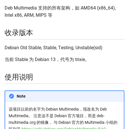
Deb Multimedia 支持的所有架构，如 AMD64 (x86_64),
Stackage
Flathub 缓存
Intel x86, ARM, MIPS 等
GitHub Release
收录版本
Homebrew
Debian Old Stable, Stable, Testing, Unstable(sid)
Homebrew Bottles
当前 Stable 为 Debian 13，代号为 trixie。
InfluxData
使用说明
Kubernetes
Linux 内核源码
Note
MariaDB
该项目以前的名字为 Debian Multimedia，现改名为 Deb
Multimedia。 注意这不是 Debian 官方项目，而是 deb-
Mozilla Firefox
multimedia.org 的镜像， 与 Debian 官方的 Multimedia 小组的