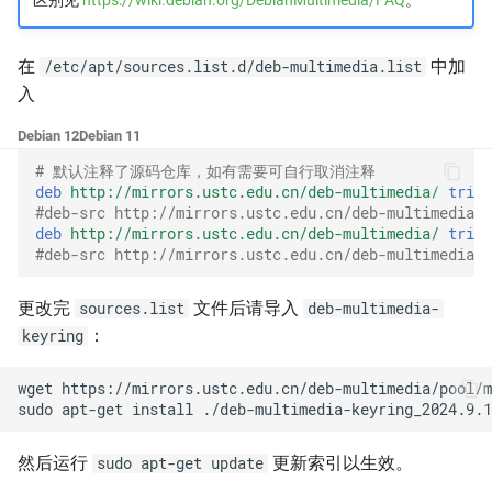
区别见
https://wiki.debian.org/DebianMultimedia/FAQ
。
MySQL
在
中加
/etc/apt/sources.list.d/deb-multimedia.list
Nix Channels
入
NVIDIA Container 运行时库
Debian 12
Debian 11
# 默认注释了源码仓库，如有需要可自行取消注释
Packaging Gitea 打包
deb
http://mirrors.ustc.edu.cn/deb-multimedia/
trixi
#deb-src http://mirrors.ustc.edu.cn/deb-multimedia/ 
deb
http://mirrors.ustc.edu.cn/deb-multimedia/
trixi
Qt
#deb-src http://mirrors.ustc.edu.cn/deb-multimedia/ 
Raspberrypi
更改完
文件后请导入
sources.list
deb-multimedia-
：
keyring
ROS
wget
ROS2
sudo
apt-get
install
ROS distributions
然后运行
更新索引以生效。
sudo apt-get update