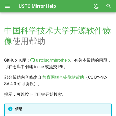
USTC Mirror Help
正
在
中国科学技术大学开源软件镜
Alpine Linux
GHCup
Anaconda
初
像
使用帮助
始
AOSC OS
Hackage
Ceph
化
GitHub 仓库：
ustclug/mirrorhelp
。有关本帮助的问题，
AOSP
Node
CPAN
搜
可在仓库中创建 issue 或提交 PR。
Arch Linux
PyPI
CRAN
索
部分帮助内容修改自
教育网联合镜像站帮助
（CC BY-NC-
引
SA 4.0 许可协议）。
Arch Linux ARM
Rubygems
Docker CE
擎
提示：可以按下
键开始搜索。
S
Arch Linux CN
Rust Crates
Docker Hub
信息
Black Arch
Rust Toolchain 反向代理
Emacs ELPA