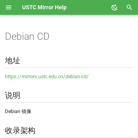
USTC Mirror Help
正
在
Debian CD
地址
GHCup
Anaconda
初
始
说明
Hackage
Ceph
地址
化
收录架构
Node
CPAN
搜
https://mirrors.ustc.edu.cn/debian-cd/
收录版本
PyPI
CRAN
索
说明
引
使用说明
Rubygems
Docker CE
擎
Debian 镜像
Rust Crates
Docker Hub
收录架构
Rust Toolchain 反向代理
Emacs ELPA