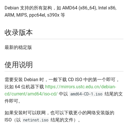
Debian 支持的所有架构，如 AMD64 (x86_64), Intel x86,
Stackage
Flathub 缓存
ARM, MIPS, ppc64el, s390x 等
GitHub Release
收录版本
Homebrew
最新的稳定版
Homebrew Bottles
使用说明
InfluxData
Kubernetes
需要安装 Debian 时，一般下载 CD ISO 中的第一个即可，
比如 64 位机器下载
https://mirrors.ustc.edu.cn/debian-
Linux 内核源码
cd/current/amd64/iso-cd/
中以
结尾的文
amd64-CD-1.iso
件即可。
MariaDB
如果安装时可以联网，也可以下载更小的网络安装版的
ISO（以
结尾的文件）。
netinst.iso
Mozilla Firefox